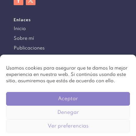
Enlaces
Inicio
Sobre mí
Publicaciones
Información
Usamos cookies para asegurar que te damos la mejor
experiencia en nuestra web. Si continúas usando este
Aviso legal
sitio, asumiremos que estás de acuerdo con ello.
Política de cookies
Mapa del sitio
Aceptar
Denegar
©
Copyright 2016 – 2024. Todos los derechos
Ver preferencias
reservados. Diseño
Beartez