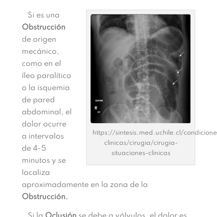
Si es una
Obstrucción
de origen
mecánico,
como en el
íleo paralítico
o la isquemia
de pared
abdominal, el
dolor ocurre
https://sintesis.med.uchile.cl/condicione
a intervalos
clinicas/cirugia/cirugia-
de 4-5
situaciones-clinicas
minutos y se
localiza
aproximadamente en la zona de la
Obstrucción.
Si la
Oclusión
se debe a vólvulos, el dolor es