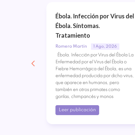
Tipos de
Ébola. Infección por Virus del
Ébola. Síntomas.
amiento
Tratamiento
Romero Martín
, 2026
1 Ago, 2026
su nombre
Ébola. Infección por Virus del Ébola La
flamación e
Enfermedad por el Virus del Ébola o
strica crónica
Fiebre Hemorrágica del Ébola, es una
o. Ha
enfermedad producida por dicho virus,
su incidencia
que aparece en humanos, pero
bido a la
también en otros primates como
gorilas, chimpancés y monos
Leer publicación