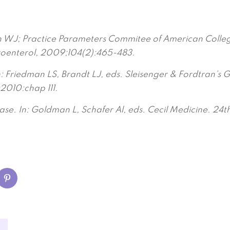
rn WJ; Practice Parameters Commitee of American Coll
troenterol, 2009;104(2):465-483.
: Friedman LS, Brandt LJ, eds. Sleisenger & Fordtran’s G
;2010:chap 111.
se. In: Goldman L, Schafer Al, eds. Cecil Medicine. 24t