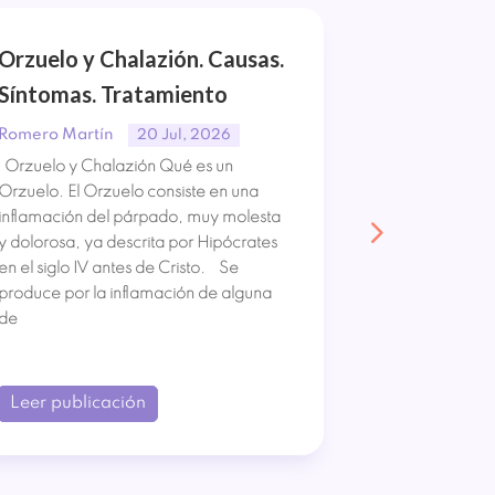
Orzuelo y Chalazión. Causas.
Síndrome 
Síntomas. Tratamiento
Causas. S
Tratamien
Romero Martín
20 Jul, 2026
Orzuelo y Chalazión Qué es un
Romero Mart
Orzuelo. El Orzuelo consiste en una
Síndrome de 
inflamación del párpado, muy molesta
Síndrome de 
y dolorosa, ya descrita por Hipócrates
lesión neurol
en el siglo IV antes de Cristo. Se
ocurre por la
produce por la inflamación de alguna
espinal. Lo qu
de
parálisis de u
pérdida
Leer publicación
Leer publi