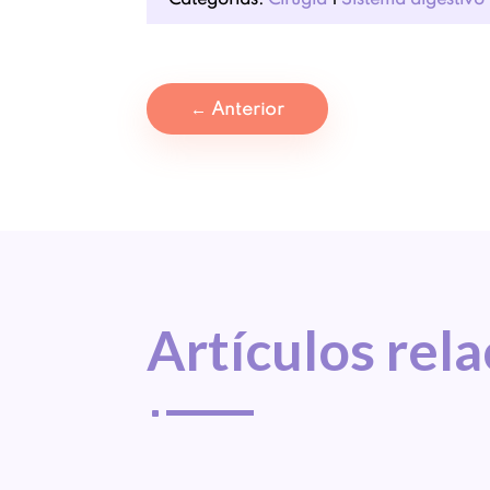
←
Anterior
Artículos 
rel
^