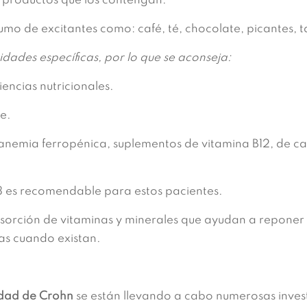
 productos que los contengan.
mo de excitantes como: café, té, chocolate, picantes, 
ades específicas, por lo que se aconseja:
encias nutricionales.
le.
nemia ferropénica, suplementos de vitamina B12, de cal
 es recomendable para estos pacientes.
rción de vitaminas y minerales que ayudan a reponer e
as cuando existan.
dad de Crohn
se están llevando a cabo numerosas inves