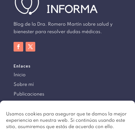
Blog de la Dra. Romero Martín sobre salud y
bienester para resolver dudas médicas.
Enlaces
Inicio
Sobre mí
Publicaciones
Información
Usamos cookies para asegurar que te damos la mejor
experiencia en nuestra web. Si continúas usando este
Aviso legal
sitio, asumiremos que estás de acuerdo con ello.
Política de cookies