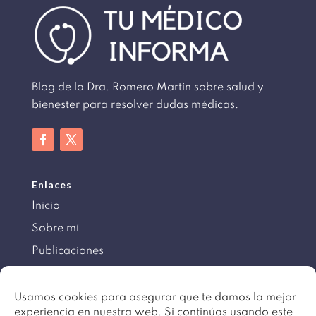
Blog de la Dra. Romero Martín sobre salud y
bienester para resolver dudas médicas.
Enlaces
Inicio
Sobre mí
Publicaciones
Información
Usamos cookies para asegurar que te damos la mejor
experiencia en nuestra web. Si continúas usando este
Aviso legal