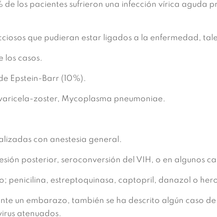
 de los pacientes sufrieron una infección vírica aguda p
ecciosos que pudieran estar ligados a la enfermedad, tal
 los casos.
de Epstein-Barr (10%).
 varicela-zoster, Mycoplasma pneumoniae.
alizadas con anestesia general.
ión posterior, seroconversión del VIH, o en algunos c
 penicilina, estreptoquinasa, captopril, danazol o her
te un embarazo, también se ha descrito algún caso d
virus atenuados.