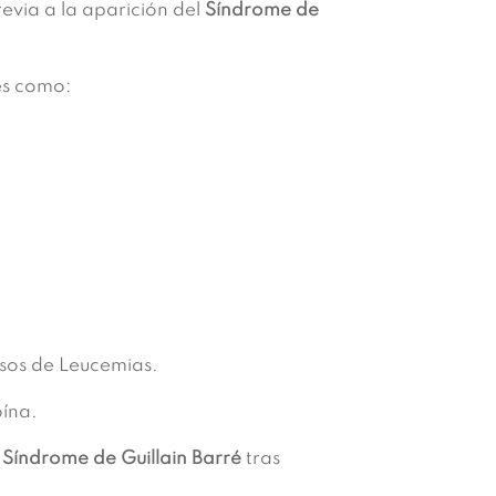
revia a la aparición del
Síndrome de
es como:
asos de Leucemias.
oína.
e
Síndrome de Guillain Barré
tras