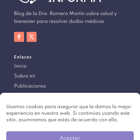
Blog de la Dra. Romero Martín sobre salud y
bienester para resolver dudas médicas.
Enlaces
Inicio
Sobre mí
Publicaciones
Información
Usamos cookies para asegurar que te damos la mejor
experiencia en nuestra web. Si continúas usando este
Aviso legal
sitio, asumiremos que estás de acuerdo con ello.
Política de cookies
Mapa del sitio
Aceptar