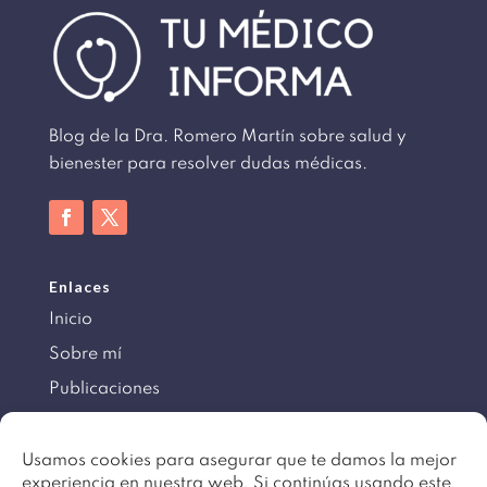
Blog de la Dra. Romero Martín sobre salud y
bienester para resolver dudas médicas.
Enlaces
Inicio
Sobre mí
Publicaciones
Información
Usamos cookies para asegurar que te damos la mejor
experiencia en nuestra web. Si continúas usando este