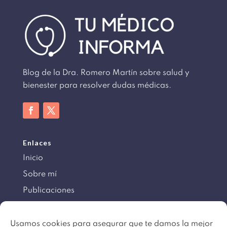
Blog de la Dra. Romero Martín sobre salud y
bienester para resolver dudas médicas.
Enlaces
Inicio
Sobre mí
Publicaciones
Información
Usamos cookies para asegurar que te damos la mejor