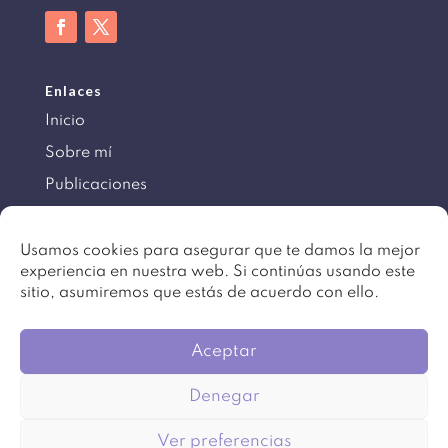
Enlaces
Inicio
Sobre mí
Publicaciones
Información
Usamos cookies para asegurar que te damos la mejor
experiencia en nuestra web. Si continúas usando este
Aviso legal
sitio, asumiremos que estás de acuerdo con ello.
Política de cookies
Mapa del sitio
Aceptar
Denegar
©
Copyright 2016 – 2024. Todos los derechos
Ver preferencias
reservados. Diseño
Beartez