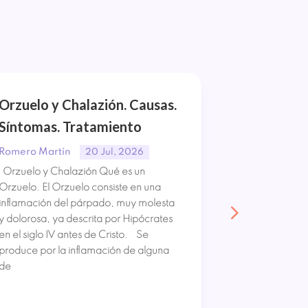
Orzuelo y Chalazión. Causas.
Síndrome 
Síntomas. Tratamiento
Causas. S
Tratamien
Romero Martín
20 Jul, 2026
Orzuelo y Chalazión Qué es un
Romero Mart
Orzuelo. El Orzuelo consiste en una
Síndrome de 
inflamación del párpado, muy molesta
Síndrome de 
y dolorosa, ya descrita por Hipócrates
lesión neurol
en el siglo IV antes de Cristo. Se
ocurre por la
produce por la inflamación de alguna
espinal. Lo qu
de
parálisis de u
pérdida