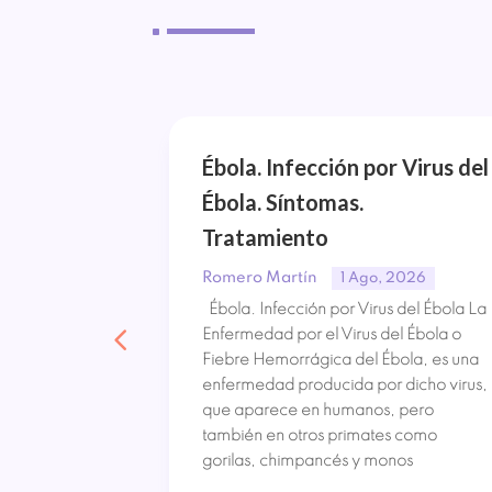
^
Tipos de
Ébola. Infección por Virus del
Ébola. Síntomas.
amiento
Tratamiento
Romero Martín
, 2026
1 Ago, 2026
su nombre
Ébola. Infección por Virus del Ébola La
flamación e
Enfermedad por el Virus del Ébola o
strica crónica
Fiebre Hemorrágica del Ébola, es una
o. Ha
enfermedad producida por dicho virus,
su incidencia
que aparece en humanos, pero
bido a la
también en otros primates como
gorilas, chimpancés y monos