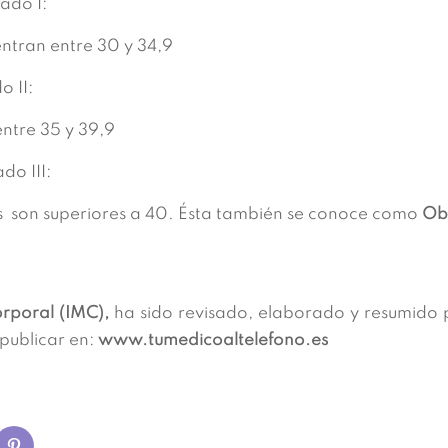
ado I:
ntran entre 30 y 34,9
o II:
entre 35 y 39,9
do III:
es son superiores a 40. Ésta también se conoce como
Ob
rporal (IMC),
ha sido revisado, elaborado y resumido 
 publicar en:
www.tumedicoaltelefono.es