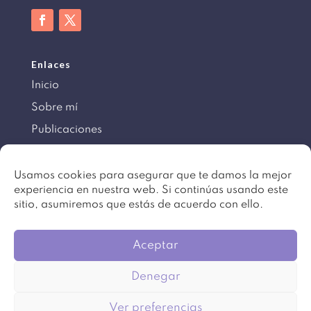
Enlaces
Inicio
Sobre mí
Publicaciones
Información
Usamos cookies para asegurar que te damos la mejor
experiencia en nuestra web. Si continúas usando este
Aviso legal
sitio, asumiremos que estás de acuerdo con ello.
Política de cookies
Mapa del sitio
Aceptar
Denegar
©
Copyright 2016 – 2024. Todos los derechos
Ver preferencias
reservados. Diseño
Beartez