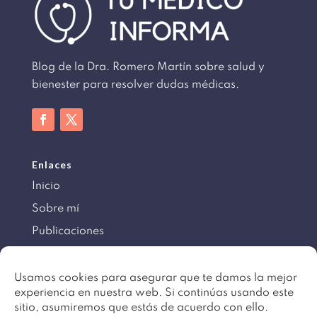
Blog de la Dra. Romero Martín sobre salud y
bienester para resolver dudas médicas.
Enlaces
Inicio
Sobre mí
Publicaciones
Información
Usamos cookies para asegurar que te damos la mejor
experiencia en nuestra web. Si continúas usando este
Aviso legal
sitio, asumiremos que estás de acuerdo con ello.