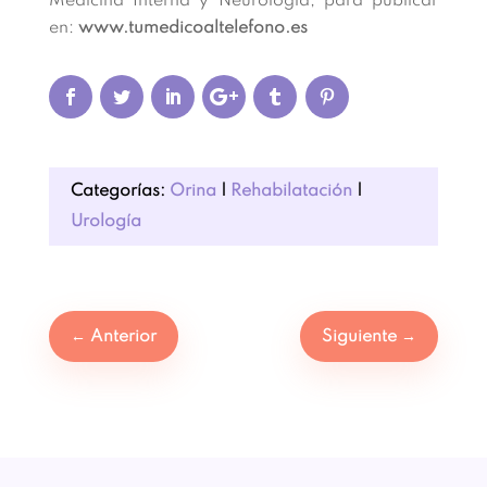
Medicina Interna y Neurología, para publicar
en:
www.tumedicoaltelefono.es
Categorías:
Orina
|
Rehabilatación
|
Urología
←
Anterior
Siguiente
→