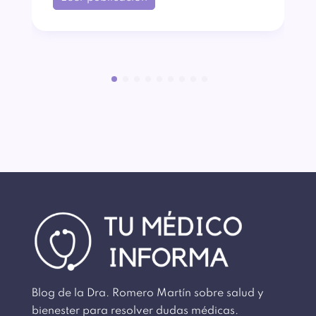
Blog de la Dra. Romero Martín sobre salud y
bienester para resolver dudas médicas.