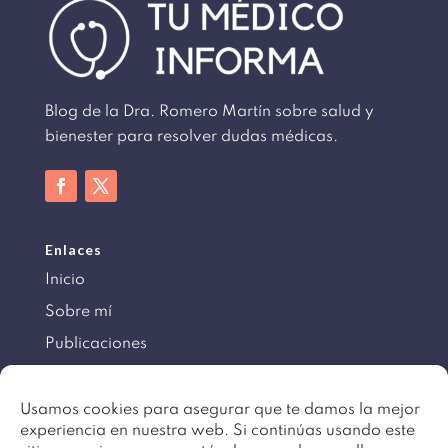
Blog de la Dra. Romero Martín sobre salud y
bienester para resolver dudas médicas.
Enlaces
Inicio
Sobre mí
Publicaciones
Información
Usamos cookies para asegurar que te damos la mejor
experiencia en nuestra web. Si continúas usando este
Aviso legal