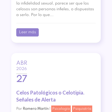
la infidelidad sexual, parece ser que los
celosos son personas infieles, o dispuestas
a serlo. Por lo que...
Leer más
ABR
2026
27
Celos Patológicos o Celotipia.
Señales de Alerta
Por
Romero Martín
|
Psicología
Psiquiatría