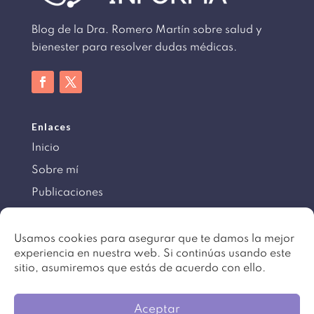
Blog de la Dra. Romero Martín sobre salud y
bienester para resolver dudas médicas.
Enlaces
Inicio
Sobre mí
Publicaciones
Información
Usamos cookies para asegurar que te damos la mejor
experiencia en nuestra web. Si continúas usando este
Aviso legal
sitio, asumiremos que estás de acuerdo con ello.
Política de cookies
Mapa del sitio
Aceptar