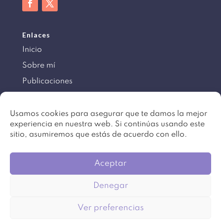
Enlaces
Inicio
Sobre mí
Publicaciones
Información
Usamos cookies para asegurar que te damos la mejor
experiencia en nuestra web. Si continúas usando este
Aviso legal
sitio, asumiremos que estás de acuerdo con ello.
Política de cookies
Mapa del sitio
Aceptar
Denegar
©
Copyright 2016 – 2024. Todos los derechos
Ver preferencias
reservados. Diseño
Beartez