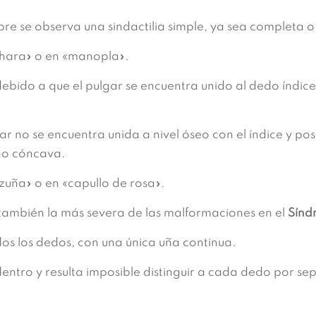
pre se observa una sindactilia simple, ya sea completa 
hara» o en «manopla».
ido a que el pulgar se encuentra unido al dedo índice 
r no se encuentra unida a nivel óseo con el índice y p
no cóncava.
ña» o en «capullo de rosa».
ambién la más severa de las malformaciones en el
Sínd
dos los dedos, con una única uña continua.
entro y resulta imposible distinguir a cada dedo por s