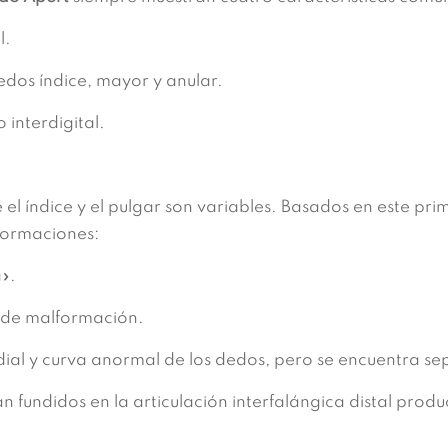
l.
edos índice, mayor y anular.
 interdigital.
el índice y el pulgar son variables. Basados en este pri
lformaciones:
».
 de malformación.
ial y curva anormal de los dedos, pero se encuentra se
n fundidos en la articulación interfalángica distal pro