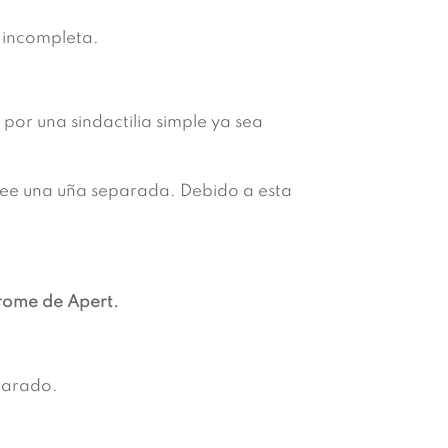
o incompleta.
por una sindactilia simple ya sea
osee una uña separada. Debido a esta
rome de Apert.
eparado.