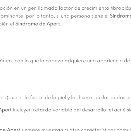
ción en un gen llamado factor de crecimiento fibroblás
minante, por lo tanto, si una persona tiene el
Síndrom
bién el
Síndrome de Apert.
ráneo, con lo que la cabeza adquiere una apariencia de
s (que es la fusión de la piel y los huesos de los dedos d
Apert
incluyen retardo variable del desarrollo, el acné s
de Apert
siempre muestran cuatro características comu