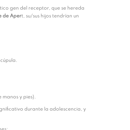
tico gen del receptor, que se hereda
e de Aper
t, su/sus hijos tendrían un
 cúpula.
e manos y pies).
ignificativo durante la adolescencia, y
nes: