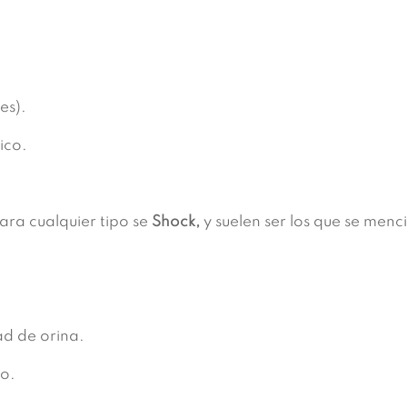
es).
ico.
ara cualquier tipo se
Shock,
y suelen ser los que se menc
ad de orina.
go.