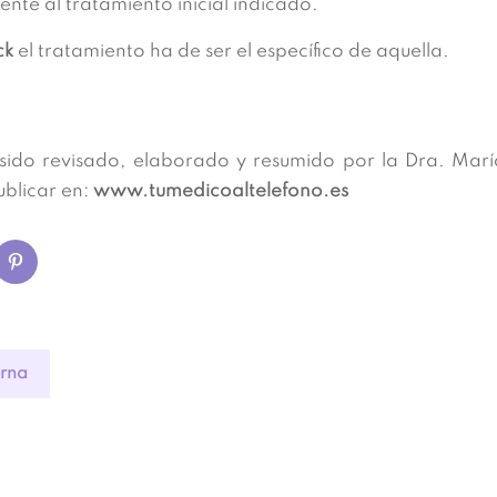
ente al tratamiento inicial indicado.
ck
el tratamiento ha de ser el específico de aquella.
ido revisado, elaborado y resumido por la Dra. María
ublicar en:
www.tumedicoaltelefono.es
erna