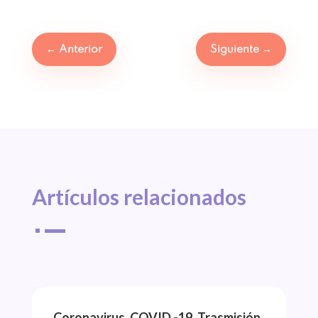
←
Anterior
Siguiente
→
Artículos 
relacionados
^
Coronavirus. COVID -19. Trasmisión.