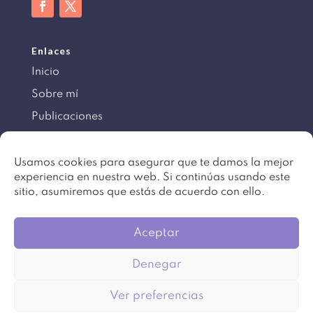
Enlaces
Inicio
Sobre mí
Publicaciones
Información
Usamos cookies para asegurar que te damos la mejor
experiencia en nuestra web. Si continúas usando este
Aviso legal
sitio, asumiremos que estás de acuerdo con ello.
Política de cookies
Mapa del sitio
Aceptar
Denegar
©
Copyright 2016 – 2024. Todos los derechos
Ver preferencias
reservados. Diseño
Beartez