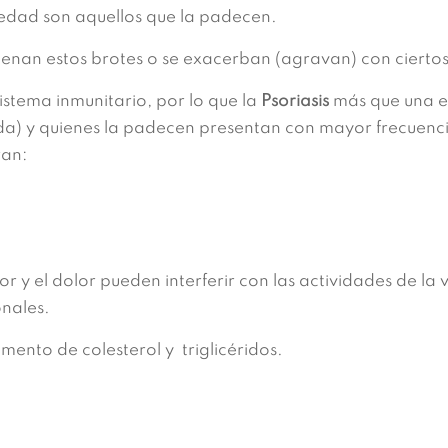
edad son aquellos que la padecen.
enan estos brotes o se exacerban (agravan) con ciertos
istema inmunitario, por lo que la
Psoriasis
más que una e
a) y quienes la padecen presentan con mayor frecuenci
ran:
r y el dolor pueden interferir con las actividades de la 
onales.
umento de colesterol y triglicéridos.