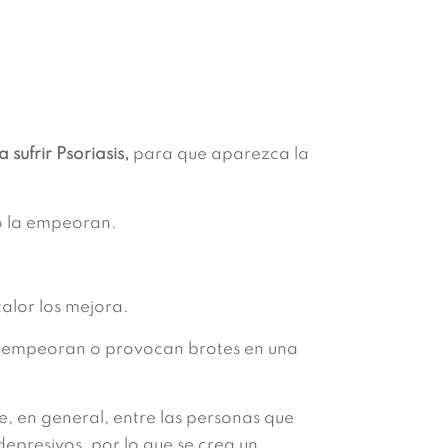
 sufrir Psoriasis,
para que aparezca la
 o la empeoran.
alor los mejora.
la empeoran o provocan brotes en una
, en general, entre las personas que
epresivos, por lo que se crea un