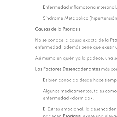
Enfermedad inflamatoria intestinal
Síndrome Metabólico (hipertensión-
Causas de la Psoriasis
No se conoce la causa exacta de la
Pso
enfermedad, además tiene que existir u
Así mismo en quién ya la padece, una s
Los Factores Desencadenantes
más con
Es bien conocido desde hace tiempo
Algunos medicamentos, tales como 
enfermedad «dormida».
El Estrés emocional. la desencade
padecen
Psoriasis,
existe una eleva