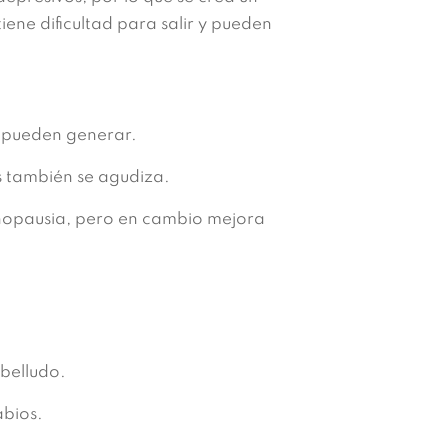
iene dificultad para salir y pueden
e pueden generar.
s también se agudiza.
nopausia, pero en cambio mejora
abelludo.
abios.