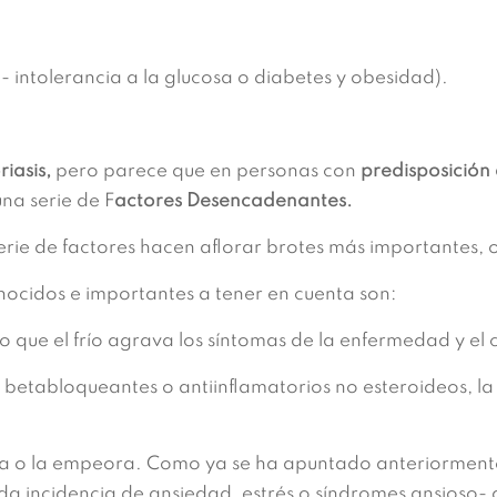
.
 intolerancia a la glucosa o diabetes y obesidad).
riasis,
pero parece que en personas con
predisposición a
na serie de F
actores Desencadenantes.
erie de factores hacen aflorar brotes más importantes,
ocidos e importantes a tener en cuenta son:
 que el frío agrava los síntomas de la enfermedad y el c
betabloqueantes o antiinflamatorios no esteroideos, 
na o la empeora. Como ya se ha apuntado anteriormente
da incidencia de ansiedad, estrés o síndromes ansioso- d