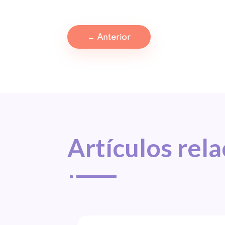
←
Anterior
Artículos 
rel
^