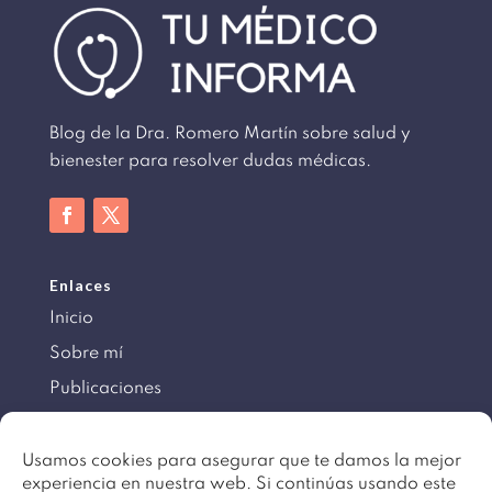
Blog de la Dra. Romero Martín sobre salud y
bienester para resolver dudas médicas.
Enlaces
Inicio
Sobre mí
Publicaciones
Información
Usamos cookies para asegurar que te damos la mejor
experiencia en nuestra web. Si continúas usando este
Aviso legal