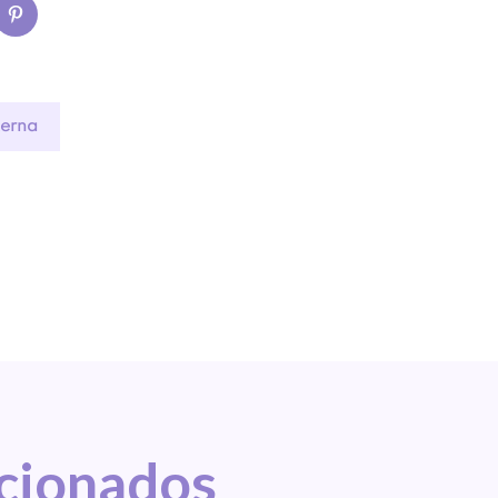
terna
acionados