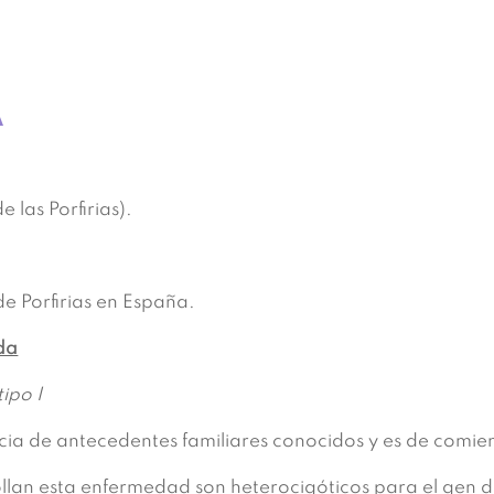
A
 las Porfirias).
de Porfirias en España.
rda
ipo I
ia de antecedentes familiares conocidos y es de comie
llan esta enfermedad son heterocigóticos para el gen 