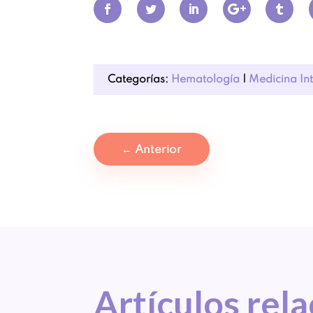
Categorías:
Hematología
|
Medicina In
←
Anterior
Artículos 
rel