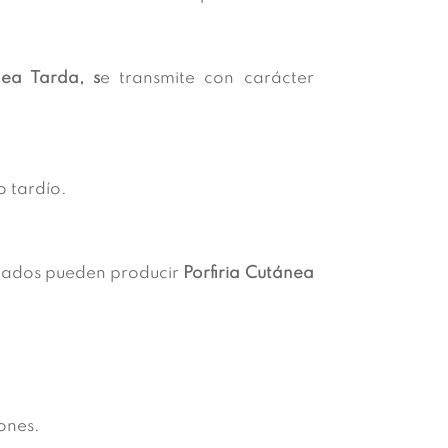
nea Tarda, s
e transmite con carácter
o tardío.
inados pueden producir
Porfiria
Cutánea
ones.