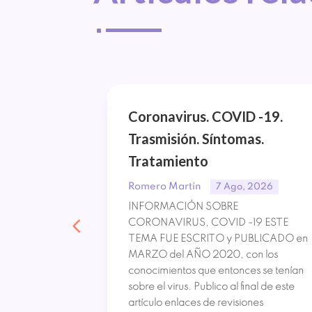
^
ón.
Coronavirus. COVID -19.
oma.
Trasmisión. Síntomas.
Tratamiento
Romero Martín
, 2026
7 Ago, 2026
ixoma Los
INFORMACIÓN SOBRE
zón o
CORONAVIRUS, COVID -19 ESTE
recuentes. De
TEMA FUE ESCRITO y PUBLICADO en
es son
MARZO del AÑO 2020, con los
nte por su
conocimientos que entonces se tenían
pronto
sobre el virus. Publico al final de este
 que le
artículo enlaces de revisiones