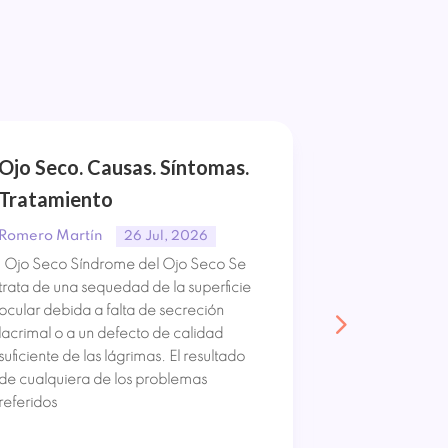
Ojo Seco. Causas. Síntomas.
Orzuelo y 
Tratamiento
Síntomas.
Romero Martín
Romero Mart
26 Jul, 2026
Ojo Seco Síndrome del Ojo Seco Se
Orzuelo y Ch
trata de una sequedad de la superficie
Orzuelo. El Or
ocular debida a falta de secreción
inflamación d
lacrimal o a un defecto de calidad
y dolorosa, ya
suficiente de las lágrimas. El resultado
en el siglo IV
de cualquiera de los problemas
produce por l
referidos
de