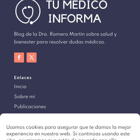
Blog de la Dra. Romero Martín sobre salud y
bienester para resolver dudas médicas.
Enlaces
Inicio
Sobre mí
Publicaciones
Información
Usamos cookies para asegurar que te damos la mejor
experiencia en nuestra web. Si continúas usando este
Aviso legal