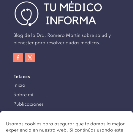
Blog de la Dra. Romero Martín sobre salud y
bienester para resolver dudas médicas.
Enlaces
Inicio
Sobre mí
Publicaciones
Información
Usamos cookies para asegurar que te damos la mejor
experiencia en nuestra web. Si continúas usando este
Aviso legal