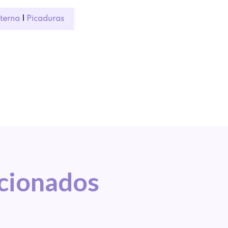
nterna
|
Picaduras
acionados