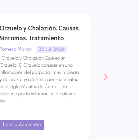
Orzuelo y Chalazión. Causas.
Síndrome 
Síntomas. Tratamiento
Causas. S
Tratamien
Romero Martín
20 Jul, 2026
Orzuelo y Chalazión Qué es un
Romero Mart
Orzuelo. El Orzuelo consiste en una
Síndrome de 
inflamación del párpado, muy molesta
Síndrome de 
y dolorosa, ya descrita por Hipócrates
lesión neurol
en el siglo IV antes de Cristo. Se
ocurre por la
produce por la inflamación de alguna
espinal. Lo qu
de
parálisis de u
pérdida
Leer publicación
Leer publi