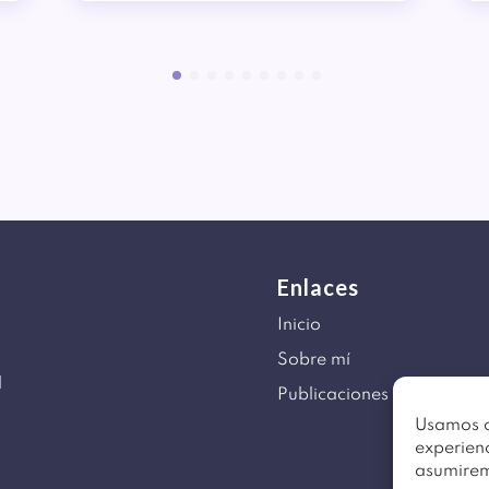
Enlaces
Inicio
Sobre mí
d
Publicaciones
Usamos c
experienc
asumirem