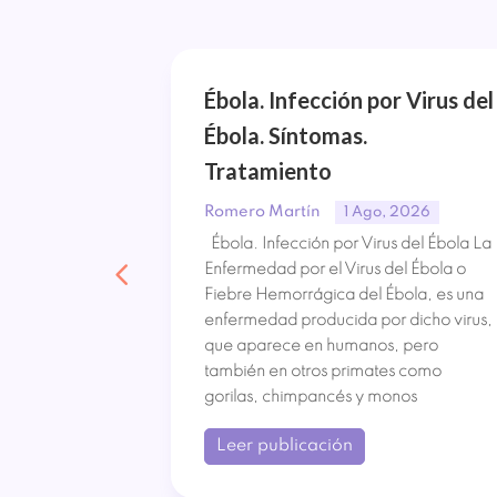
Tipos de
Ébola. Infección por Virus del
Ébola. Síntomas.
amiento
Tratamiento
Romero Martín
, 2026
1 Ago, 2026
su nombre
Ébola. Infección por Virus del Ébola La
flamación e
Enfermedad por el Virus del Ébola o
strica crónica
Fiebre Hemorrágica del Ébola, es una
o. Ha
enfermedad producida por dicho virus,
su incidencia
que aparece en humanos, pero
bido a la
también en otros primates como
gorilas, chimpancés y monos
Leer publicación