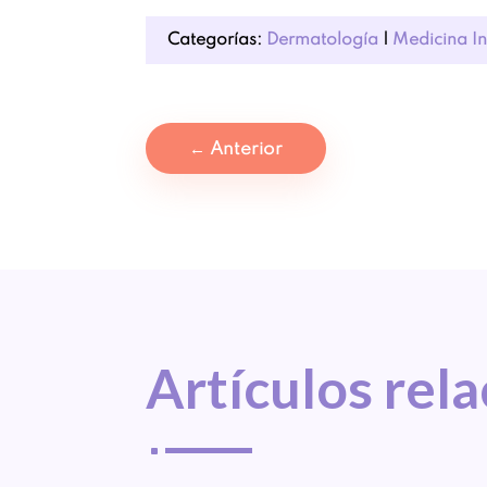
Categorías:
Dermatología
|
Medicina I
←
Anterior
Artículos 
rel
^