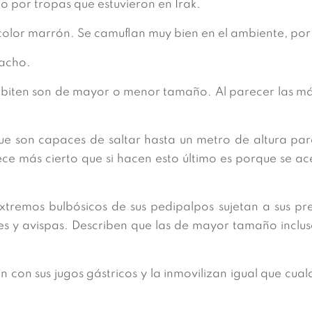
 por tropas que estuvieron en Irak.
lor marrón. Se camuflan muy bien en el ambiente, por lo
macho.
biten son de mayor o menor tamaño. Al parecer las m
e son capaces de saltar hasta un metro de altura para
rece más cierto que si hacen esto último es porque se 
xtremos bulbósicos de sus pedipalpos sujetan a sus pr
s y avispas. Describen que las de mayor tamaño inclu
 con sus jugos gástricos y la inmovilizan igual que cua