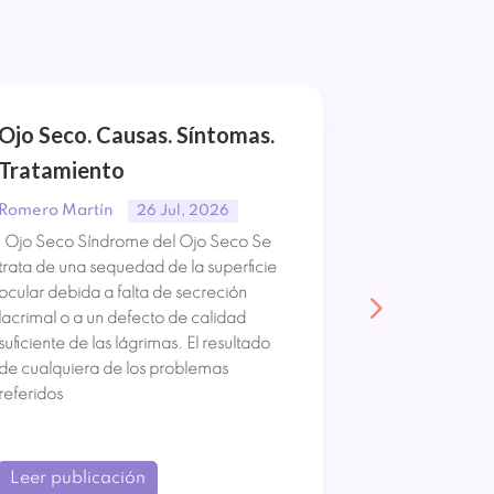
Ojo Seco. Causas. Síntomas.
Orzuelo y 
Tratamiento
Síntomas.
Romero Martín
Romero Mart
26 Jul, 2026
Ojo Seco Síndrome del Ojo Seco Se
Orzuelo y Ch
trata de una sequedad de la superficie
Orzuelo. El Or
ocular debida a falta de secreción
inflamación d
lacrimal o a un defecto de calidad
y dolorosa, ya
suficiente de las lágrimas. El resultado
en el siglo IV
de cualquiera de los problemas
produce por l
referidos
de
Leer publicación
Leer publi