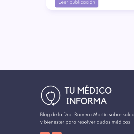
Leer publicación
Blog de la Dra. Romero Martín sobre salu
y bienester para resolver dudas médicas.