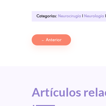
Categorías:
Neurocirugía
|
Neurología
←
Anterior
Artículos 
rel
^