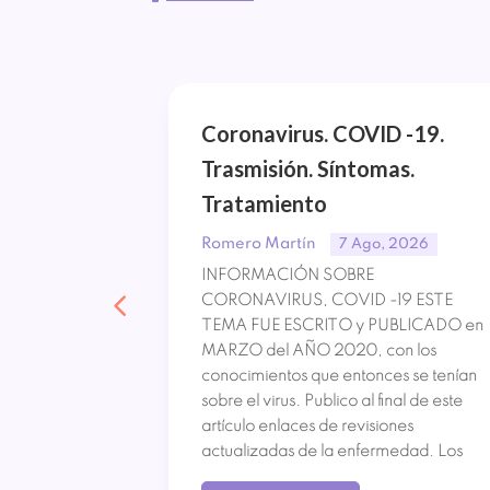
ón.
Coronavirus. COVID -19.
oma.
Trasmisión. Síntomas.
Tratamiento
Romero Martín
, 2026
7 Ago, 2026
ixoma Los
INFORMACIÓN SOBRE
zón o
CORONAVIRUS, COVID -19 ESTE
recuentes. De
TEMA FUE ESCRITO y PUBLICADO en
es son
MARZO del AÑO 2020, con los
nte por su
conocimientos que entonces se tenían
pronto
sobre el virus. Publico al final de este
 que le
artículo enlaces de revisiones
actualizadas de la enfermedad. Los