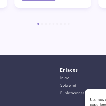
Enlaces
Inicio
Sobre mí
d
Publicaciones
Usamos c
experienc