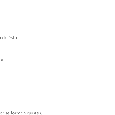
n de ésta.
te.
or se forman quistes.