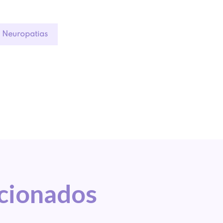
|
Neuropatias
acionados