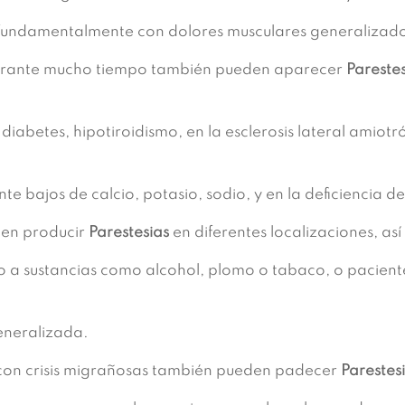
fundamentalmente con dolores musculares generalizad
durante mucho tiempo también pueden aparecer
Parestes
betes, hipotiroidismo, en la esclerosis lateral amiotró
 bajos de calcio, potasio, sodio, y en la deficiencia de
en producir
Parestesias
en diferentes localizaciones, a
o a sustancias como alcohol, plomo o tabaco, o pacient
eneralizada.
y con crisis migrañosas también pueden padecer
Parestesi