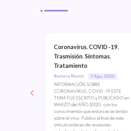
^
ón.
Coronavirus. COVID -19.
oma.
Trasmisión. Síntomas.
Tratamiento
Romero Martín
, 2026
7 Ago, 2026
ixoma Los
INFORMACIÓN SOBRE
zón o
CORONAVIRUS, COVID -19 ESTE
recuentes. De
TEMA FUE ESCRITO y PUBLICADO en
es son
MARZO del AÑO 2020, con los
nte por su
conocimientos que entonces se tenían
pronto
sobre el virus. Publico al final de este
 que le
artículo enlaces de revisiones