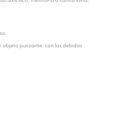
o salicílico, tretinoina o cantaridina,
os.
er objeto punzante, con las debidas