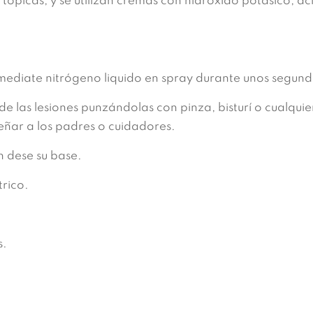
ópicas, y se utilizan cremas con hidróxido potásico, ácid
 mediate nitrógeno liquido en spray durante unos segund
 de las lesiones punzándolas con pinza, bisturí o cualqui
eñar a los padres o cuidadores.
ón dese su base.
trico.
s.