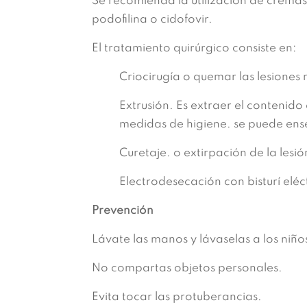
Se recomienda la utilización de cremas t
podofilina o cidofovir.
El tratamiento quirúrgico consiste en:
Criocirugía o quemar las lesiones
Extrusión. Es extraer el contenido
medidas de higiene. se puede ens
Curetaje. o extirpación de la lesi
Electrodesecación con bisturí eléc
Prevención
Lávate las manos y lávaselas a los niño
No compartas objetos personales.
Evita tocar las protuberancias.