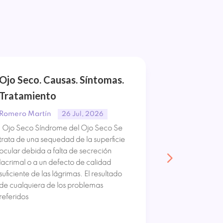
Ojo Seco. Causas. Síntomas.
Orzuelo y 
Tratamiento
Síntomas.
Romero Martín
Romero Mart
26 Jul, 2026
Ojo Seco Síndrome del Ojo Seco Se
Orzuelo y Ch
trata de una sequedad de la superficie
Orzuelo. El Or
ocular debida a falta de secreción
inflamación d
lacrimal o a un defecto de calidad
y dolorosa, ya
suficiente de las lágrimas. El resultado
en el siglo IV
de cualquiera de los problemas
produce por l
referidos
de