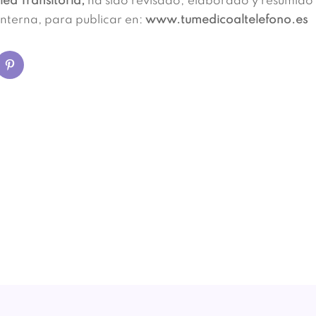
ea Transitoria,
ha sido revisado, elaborado y resumido 
Interna, para publicar en:
www.tumedicoaltelefono.es