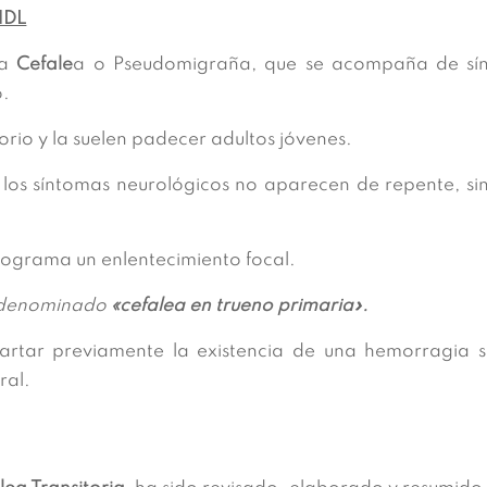
NDL
na
Cefale
a o Pseudomigraña, que se acompaña de sínt
o.
torio y la suelen padecer adultos jóvenes.
 los síntomas neurológicos no aparecen de repente, si
lograma un enlentecimiento focal.
o denominado
«cefalea en trueno primaria».
cartar previamente la existencia de una hemorragia
ral.