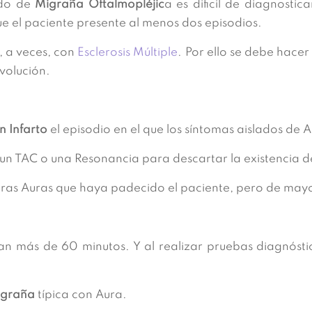
do de
Migraña Oftalmopléjic
a es dificil de diagnosti
ue el paciente presente al menos dos episodios.
, a veces, con
Esclerosis Múltiple
. Por ello se debe hacer
volución.
n Infarto
el episodio en el que los síntomas aislados d
 un TAC o una Resonancia para descartar la existencia d
otras Auras que haya padecido el paciente, pero de mayo
an más de 60 minutos. Y al realizar pruebas diagnóst
igraña
típica con Aura.