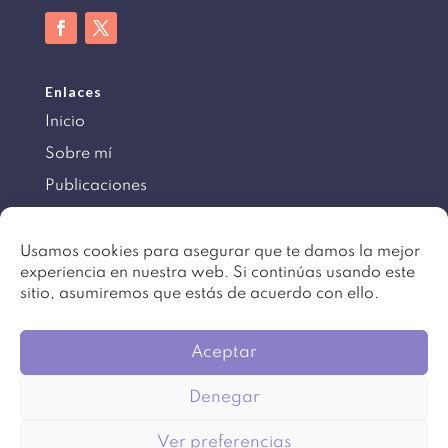
Enlaces
Inicio
Sobre mí
Publicaciones
Información
Usamos cookies para asegurar que te damos la mejor
experiencia en nuestra web. Si continúas usando este
Aviso legal
sitio, asumiremos que estás de acuerdo con ello.
Política de cookies
Mapa del sitio
Aceptar
Denegar
©
Copyright 2016 – 2024. Todos los derechos
Ver preferencias
reservados. Diseño
Beartez