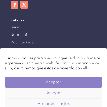
Enlaces
Inicio
Sobre mí
Publicaciones
Información
Usamos cookies para asegurar que te damos la mejor
experiencia en nuestra web. Si continúas usando este
Aviso legal
sitio, asumiremos que estás de acuerdo con ello.
Política de cookies
Mapa del sitio
Aceptar
Denegar
©
Copyright 2016 – 2024. Todos los derechos
Ver preferencias
reservados. Diseño
Beartez