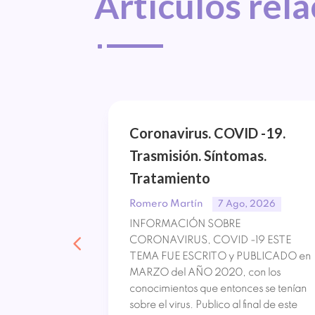
Artículos 
rel
^
ón.
Coronavirus. COVID -19.
oma.
Trasmisión. Síntomas.
Tratamiento
Romero Martín
, 2026
7 Ago, 2026
ixoma Los
INFORMACIÓN SOBRE
zón o
CORONAVIRUS, COVID -19 ESTE
recuentes. De
TEMA FUE ESCRITO y PUBLICADO en
es son
MARZO del AÑO 2020, con los
nte por su
conocimientos que entonces se tenían
pronto
sobre el virus. Publico al final de este