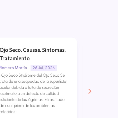
Ojo Seco. Causas. Síntomas.
Orzuelo y 
Tratamiento
Síntomas.
Romero Martín
Romero Mart
26 Jul, 2026
Ojo Seco Síndrome del Ojo Seco Se
Orzuelo y Ch
trata de una sequedad de la superficie
Orzuelo. El Or
ocular debida a falta de secreción
inflamación d
lacrimal o a un defecto de calidad
y dolorosa, ya
suficiente de las lágrimas. El resultado
en el siglo IV
de cualquiera de los problemas
produce por l
referidos
de