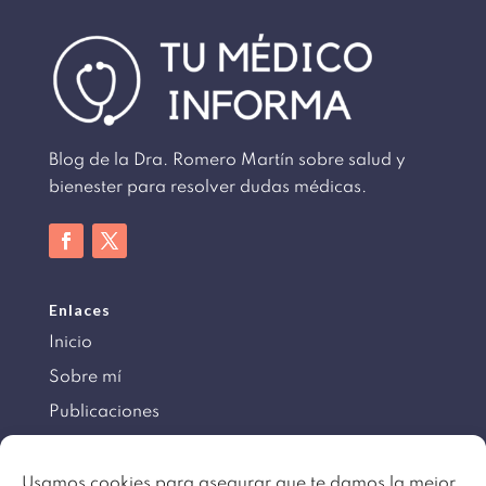
Blog de la Dra. Romero Martín sobre salud y
bienester para resolver dudas médicas.
Enlaces
Inicio
Sobre mí
Publicaciones
Información
Usamos cookies para asegurar que te damos la mejor