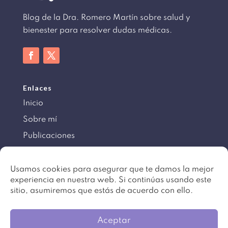
Blog de la Dra. Romero Martín sobre salud y
bienester para resolver dudas médicas.
Enlaces
Inicio
Sobre mí
Publicaciones
Información
Usamos cookies para asegurar que te damos la mejor
experiencia en nuestra web. Si continúas usando este
Aviso legal
sitio, asumiremos que estás de acuerdo con ello.
Política de cookies
Mapa del sitio
Aceptar