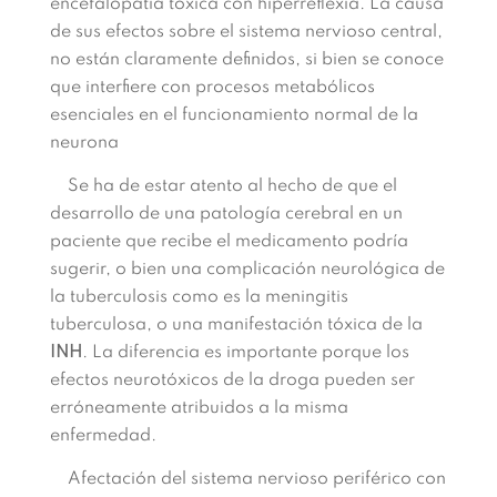
en
cefalopatía
tóxica con
hiperreflexia. La causa
de sus efectos sobre el
sistema nervioso central,
no están claramente definidos, si bien se conoce
que interfiere con procesos metabólicos
esenciales en el funcionamiento normal de la
neurona
Se ha de estar atento al hecho de que el
desarrollo
de
una patología
cere
bral en un
paciente que recibe el medicamento
podría
sugerir, o
bien
una
complicación
neurológica de
l
a
tuberculosis como es la meningi
tis
tuberculosa, o
una
manifestación tó
xica de la
INH
.
La diferencia es impor
tante
porque los
efectos neurotóxicos de
la
droga
pueden
ser
erróneamente
atri
buidos
a la
misma
enfermedad.
Afectación del s
istema
nervioso
periféri
co
con