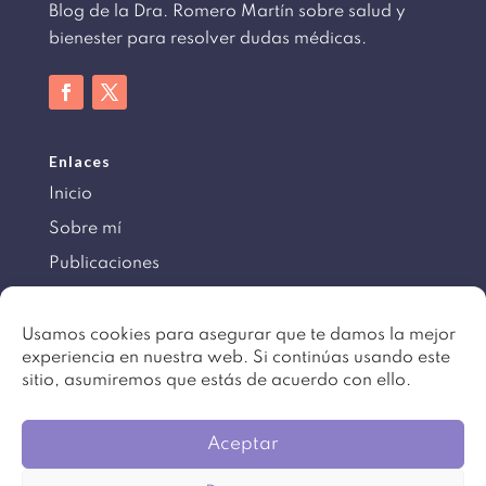
Blog de la Dra. Romero Martín sobre salud y
bienester para resolver dudas médicas.
Enlaces
Inicio
Sobre mí
Publicaciones
Información
Usamos cookies para asegurar que te damos la mejor
experiencia en nuestra web. Si continúas usando este
Aviso legal
sitio, asumiremos que estás de acuerdo con ello.
Política de cookies
Mapa del sitio
Aceptar