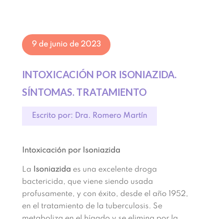
9 de junio de 2023
INTOXICACIÓN POR ISONIAZIDA.
SÍNTOMAS. TRATAMIENTO
Escrito por: Dra. Romero Martín
Intoxicación por Isoniazida
La
Isoniazida
es una excelente dro
ga
bactericida,
que viene
siendo
usada
profusamente, y con éxito,
desde
el
año
1952,
en
el
tratamiento
de
la
tuberculosis. Se
metaboliza en el hígado y se elimina por la