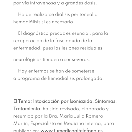
por vía intravenosa y
a grandes
dosis.
Ha de
rea
lizarse
diálisis
peritoneal
o
hemodiáli
sis
si
es
necesario.
El diagnóstico precoz es esencial, para la
recuperación
de
la fase
aguda
de
la
enfermedad, pues las lesiones residuales
neurológicas tienden a ser severas.
Hay enfermos se han de someterse
a
programa de hemodiálisis
prolongado.
El Tema: Intoxicación por Isoniazida. Síntomas.
Tratamiento,
ha sido revisado, elaborado y
resumido por la Dra. María Julia Romero
Martín, Especialista en Medicina Interna, para
publicar en:
www.tumedicoaltelefono.es