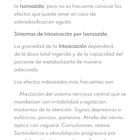
la
Isoniazida
, pero no es frecuente conocer los
efectos que puede tener en caso
de
sobredosificación aguda.
Síntomas de Intoxicación por Isoniazida
La
gravedad de la
Intoxicación
dependerá
de
la
dosis
total
ingerida y
de la capacidad del
paciente de metabolizarla de manera
adecuada.
Los efectos indesead
os más frecuentes son
:
Afectación del
sistema
nervioso
central
que se
manifiestan con
irritabilidad
o
agitación,
tras
tornos de la atención. Signos depresivos
o
eufóricos,
psicosis,
paranoia. A
trofia
del nervio
óptico con ceguera. C
onvulsio
nes,
a
taxia.
S
omnolencia u obnubilación progresiva por