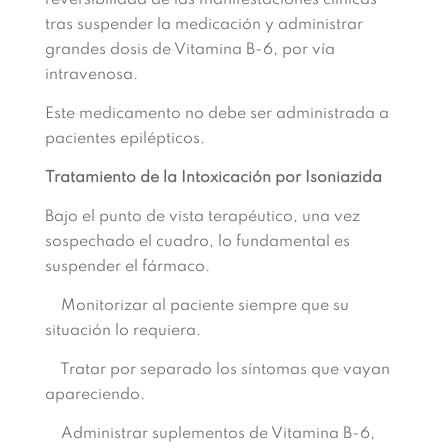
reversibilidad de las
manifestaciones
clí
nicas
tras
suspender la medicación
y
ad
ministrar
grandes dosis de Vitamina B-6,
por
vía
intravenosa.
Este medicamento
no
debe ser administrada
a
pacientes epilépticos.
Tratamiento de la Intoxicación por Isoniazida
Bajo
el
punto
de vista terapéutico, una
vez
sospechado el cuadro,
lo
fundamen
tal es
suspender el fármaco.
Monitorizar al paciente siempre que su
situación lo requiera.
Tratar por separado los síntomas que vayan
apareciendo.
Administrar suplementos
de Vitamina B-6,