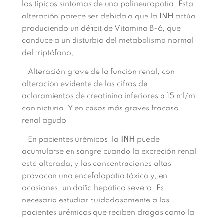
los típicos síntomas de una polineuropatía
. Esta
alteración
parece ser debida a que la
INH
actúa
produciendo un déficit de Vitamina B-6, que
conduce a un disturbio del metabolismo normal
del triptófano,
Alteración grave de la
función
renal,
con
alteración evidente de las cifras de
aclaramientos
de
creatinina inferiores a
15
ml/
m
con nicturia. Y en casos más graves
fracaso
renal agudo
En
pacientes urémicos, la
INH
puede
ac
umularse
en
sangre
cuando
la excre
ción renal
está
alterada,
y
las
concentracio
nes altas
provocan
una
encefalopatía tó
xica y, en
ocasiones,
un
daño hepático
severo
. Es
necesario estudiar cuidadosamente a los
pacientes urémicos que reciben drogas como la