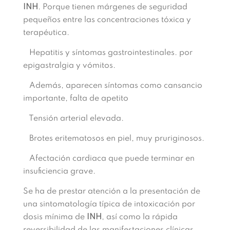
INH
. Porque tienen márgenes de seguridad
pequeños entre las concentraciones tóxica y
terapéutica.
Hepa
titis
y
síntomas gastrointestinales. por
epigastralgia y vómitos.
Además, aparecen síntomas como cansancio
importante, falta de apetito
Tensión arterial
elevada.
Brotes
eritematosos
en piel,
muy
prurigino
sos.
Afectación cardiaca que puede terminar en
insuficiencia grave.
Se ha de prestar atención a la presentación de
una
sinto
matología
típica
de intoxicación por
do
sis mínima de
INH
,
así como la rápida