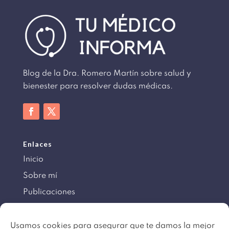
Blog de la Dra. Romero Martín sobre salud y
bienester para resolver dudas médicas.
Enlaces
Inicio
Sobre mí
Publicaciones
Información
Usamos cookies para asegurar que te damos la mejor