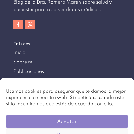
Blog de la Dra. Romero Martín sobre salud y
bienester para resolver dudas médicas.
Enlaces
Inicio
Sobre mí
Publicaciones
Información
Usamos cookies para asegurar que te damos la mejor
experiencia en nuestra web. Si continúas usando este
Aviso legal
sitio, asumiremos que estás de acuerdo con ello.
Política de cookies
Mapa del sitio
Aceptar