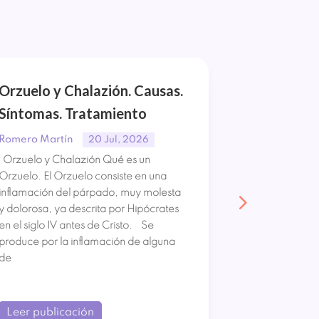
Orzuelo y Chalazión. Causas.
Síndrome 
Síntomas. Tratamiento
Causas. S
Tratamien
Romero Martín
20 Jul, 2026
Orzuelo y Chalazión Qué es un
Romero Mart
Orzuelo. El Orzuelo consiste en una
Síndrome de 
inflamación del párpado, muy molesta
Síndrome de 
y dolorosa, ya descrita por Hipócrates
lesión neurol
en el siglo IV antes de Cristo. Se
ocurre por la
produce por la inflamación de alguna
espinal. Lo qu
de
parálisis de u
pérdida
Leer publicación
Leer publi