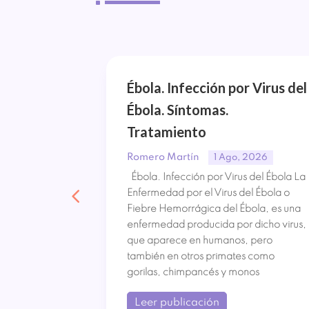
^
Tipos de
Ébola. Infección por Virus del
Ébola. Síntomas.
amiento
Tratamiento
Romero Martín
, 2026
1 Ago, 2026
su nombre
Ébola. Infección por Virus del Ébola La
flamación e
Enfermedad por el Virus del Ébola o
strica crónica
Fiebre Hemorrágica del Ébola, es una
o. Ha
enfermedad producida por dicho virus,
su incidencia
que aparece en humanos, pero
bido a la
también en otros primates como
gorilas, chimpancés y monos
Leer publicación