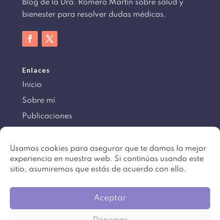
Blog de la Dra. Romero Martín sobre salud y
bienester para resolver dudas médicas.
Enlaces
Inicio
Sobre mí
Publicaciones
Información
Usamos cookies para asegurar que te damos la mejor
experiencia en nuestra web. Si continúas usando este
Aviso legal
sitio, asumiremos que estás de acuerdo con ello.
Política de cookies
Mapa del sitio
Aceptar