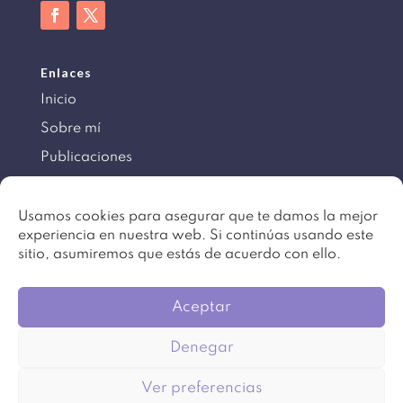
Enlaces
Inicio
Sobre mí
Publicaciones
Información
Usamos cookies para asegurar que te damos la mejor
experiencia en nuestra web. Si continúas usando este
Aviso legal
sitio, asumiremos que estás de acuerdo con ello.
Política de cookies
Mapa del sitio
Aceptar
Denegar
©
Copyright 2016 – 2024. Todos los derechos
Ver preferencias
reservados. Diseño
Beartez