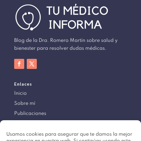
Blog de la Dra. Romero Martín sobre salud y
bienester para resolver dudas médicas.
Enlaces
Inicio
Sobre mí
Publicaciones
Información
Usamos cookies para asegurar que te damos la mejor