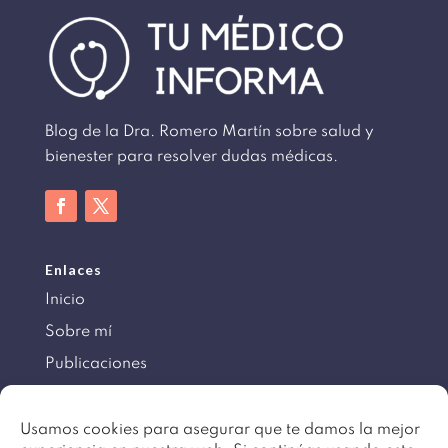
Blog de la Dra. Romero Martín sobre salud y
bienester para resolver dudas médicas.
Enlaces
Inicio
Sobre mí
Publicaciones
Información
Usamos cookies para asegurar que te damos la mejor