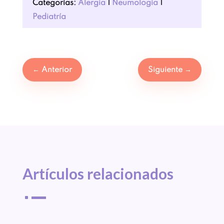
Categorías:
Alergia
|
Neumología
|
Pediatría
←
Anterior
Siguiente
→
Artículos 
relacionados
^