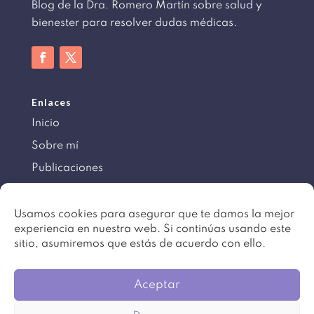
Blog de la Dra. Romero Martín sobre salud y
bienester para resolver dudas médicas.
Enlaces
Inicio
Sobre mí
Publicaciones
Información
Usamos cookies para asegurar que te damos la mejor
experiencia en nuestra web. Si continúas usando este
Aviso legal
sitio, asumiremos que estás de acuerdo con ello.
Política de cookies
Mapa del sitio
Aceptar