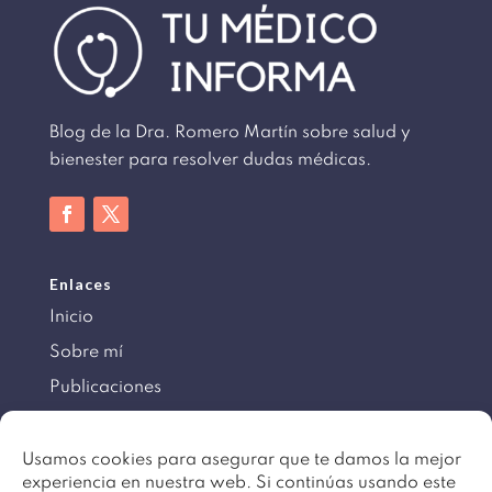
Blog de la Dra. Romero Martín sobre salud y
bienester para resolver dudas médicas.
Enlaces
Inicio
Sobre mí
Publicaciones
Información
Usamos cookies para asegurar que te damos la mejor
experiencia en nuestra web. Si continúas usando este
Aviso legal