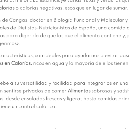
andía, melón…La lista incluye varias frutas y verduras 
lorías
o calorías negativas
,
esos que en lugar de sumar,
n de Cangas, doctor en Biología Funcional y Molecular 
les de Dietistas-Nutricionistas de España, una comida 
s para digerirla de que las que el alimento contiene y,
ngerimos».
características, son ideales para ayudarnos a evitar pa
s en Calorías,
ricos en agua y la mayoría de ellos tienen
ebe a su versatilidad y facilidad para integrarlos en un
sin sentirse privados de comer
Alimentos
sabrosos y satis
, desde ensaladas frescas y ligeras hasta comidas prin
iene un control calórico.