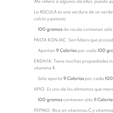
Me refiero a algunos de ellos, puesto q
La RÚCULA es una verdura de un verde o
calcio y potasio.
100 gramos
de rúcula contienen sólo
PASTA KONJAC. Son fideos que proceden
Aportan
9 Calorías
por cada
100 gr
ENDIVIA. Tiene muchas propiedades inter
vitamina K.
Sólo aporta
9 C
alorías
por cada
100
APIO. Es uno de los alimentos que meno
100 gramos
contienen sólo
11 Caloría
PEPINO. Rico en vitaminas C y vitaminas