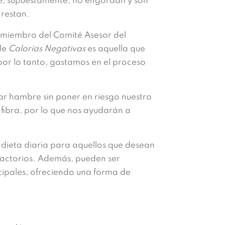
que, supuestamente, no engordan y son
 restan.
y miembro del Comité Asesor del
de
Calorías Negativas
es aquella que
 por lo tanto, gastamos en el proceso
sar hambre sin poner en riesgo nuestro
 fibra, por lo que nos ayudarán a
a dieta diaria para aquellos que desean
factorios. Además, pueden ser
cipales, ofreciendo una forma de