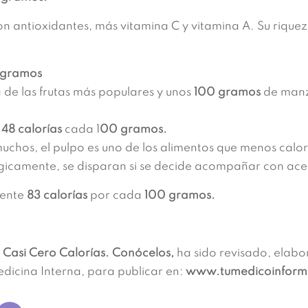
 antioxidantes, más vitamina C y vitamina A. Su rique
 gramos
de las frutas más populares y unos
100 gramos
de manz
s
48 calorías
cada 1
00 gramos.
hos, el pulpo es uno de los alimentos que menos calorí
ógicamente, se disparan si se decide acompañar con acei
mente
83 calorías
por cada
100 gramos.
 Casi Cero Calorías. Conócelos,
ha sido revisado, elabo
edicina Interna, para publicar en:
www.tumedicoinfor