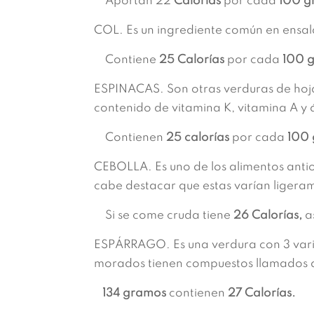
Aportan 22
Calorías
por cada
100 g
COL. Es un ingrediente común en ensal
Contiene
25 Calorías
por cada
100 
ESPINACAS. Son otras verduras de hoja
contenido de vitamina K, vitamina A y 
Contienen
25 calorías
por cada
100 
CEBOLLA. Es uno de los alimentos anti
cabe destacar que estas varían ligera
Si se come cruda tiene
26 Calorías,
a
ESPÁRRAGO. Es una verdura con 3 varie
morados tienen compuestos llamados ant
134 gramos
contienen
27 Calorías.